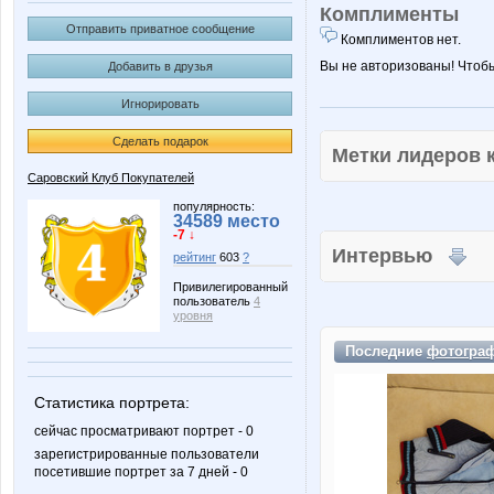
Комплименты
Отправить приватное сообщение
Комплиментов нет.
Вы не авторизованы! Чтоб
Добавить в друзья
Игнорировать
Сделать подарок
Метки лидеров
Саровский Клуб Покупателей
популярность:
34589 место
-7 ↓
Интервью
рейтинг
603
?
Привилегированный
пользователь
4
уровня
Последние
фотогра
Статистика портрета:
сейчас просматривают портрет - 0
зарегистрированные пользователи
посетившие портрет за 7 дней - 0