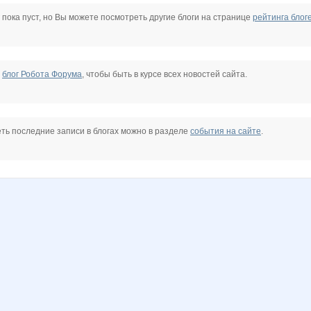
o.samarina
taniti
натусёк
незабудки)
Леди81
Лепесток Лотоса
 пока пуст, но Вы можете посмотреть другие блоги на странице
рейтинга блог
е
блог Робота Форума
, чтобы быть в курсе всех новостей сайта.
ть последние записи в блогах можно в разделе
события на сайте
.