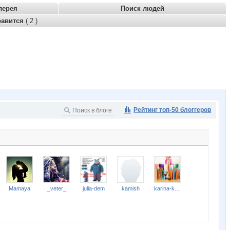
лерея
Поиск людей
равится
( 2 )
Рейтинг топ-50 блоггеров
Mamaya
_veter_
julia-dem
kamish
karina-kiss