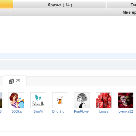
Друзья
( 14 )
Га
Мне н
25
8
B00lka
BlonMi
D_o_j_d_i_n_k_a
FunFlower
Lonza
Lvenka52