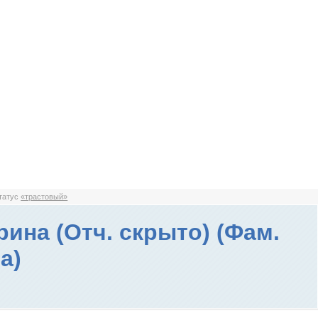
статус
«трастовый»
рина (Отч. скрыто) (Фам.
а)