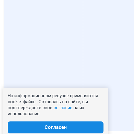
На информационном ресурсе применяются
Статистика портрета:
cookie-файлы. Оставаясь на сайте, вы
подтверждаете свое
согласие
на их
сейчас просматривают портрет - 0
использование.
зарегистрированные пользователи
посетившие портрет за 7 дней - 0
Согласен