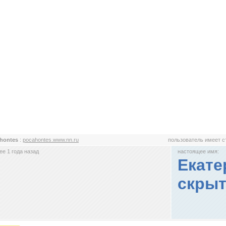
hontes
:
pocahontes.www.nn.ru
пользователь имеет 
е 1 года назад
настоящее имя:
s
Екате
скрыт