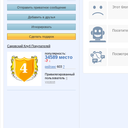
lediX
lestia
Этот блог
Отправить приватное сообщение
Добавить в друзья
Игнорировать
Посетит
Сделать подарок
Саровский Клуб Покупателей
популярность:
Посмотре
34589 место
-7 ↓
рейтинг
603
?
Привилегированный
пользователь
4
уровня