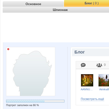
Блог
( 0 )
Основное
Шпионаж
Блог
9
AANNUSHKA
Airinka8
Посмотреть ещё
Портрет заполнен на 66 %